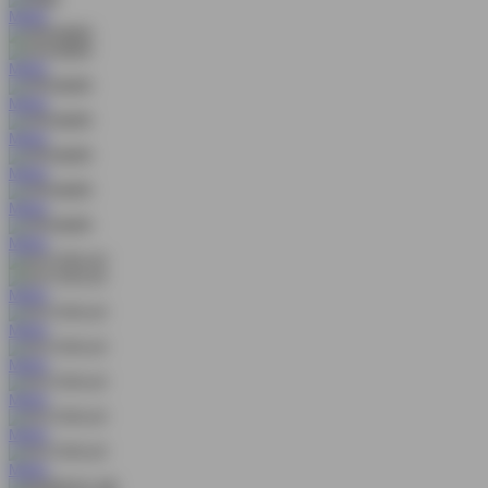
MAIN
MAIN
MAIN
MAIN
MAIN
MAIN
MAIN
MAIN
MAIN
MAIN
MAIN
MAIN
MAIN