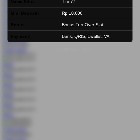
Nama Situs:
Tirai77
COBA
MAIN
Min. Deposit:
Rp 10,000
COBA
MAIN
Bonus:
Bonus TurnOver Slot
COBA
MAIN
Payment:
Bank, QRIS, Ewallet, VA
COBA
MAIN
COBA
MAIN
© Copyright 2026
Tirai77
MAIN
MAIN
MAIN
MAIN
MAIN
MAIN
COBA
MAIN
COBA
MAIN