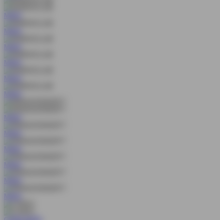
MAIN
MAIN
MAIN
MAIN
MAIN
MAIN
MAIN
MAIN
MAIN
MAIN
MAIN
MAIN
COBA
MAIN