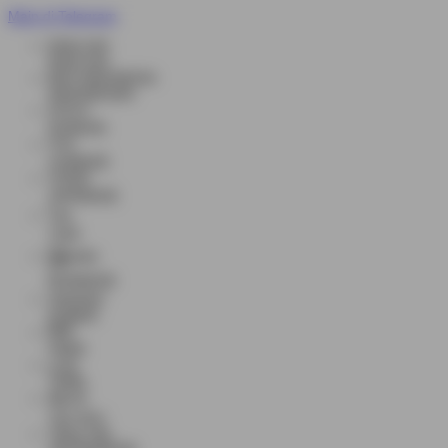
Main di Telegram
ENGLISH
ENGLISH
BHS INDONESIA
INDONESIAN
한국어
KOREAN
中文
CHINESE
日本語
JAPANESE
ไทย
THAI
မြန်မာစာ
BURMESE
ខេមរភាសា
KHMER
हिन्दी
HINDI
தமிழ்
TAMIL
తెలుగు
TELUGU
Tiếng Việt