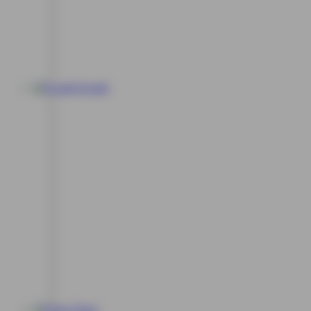
Arcade
Poker