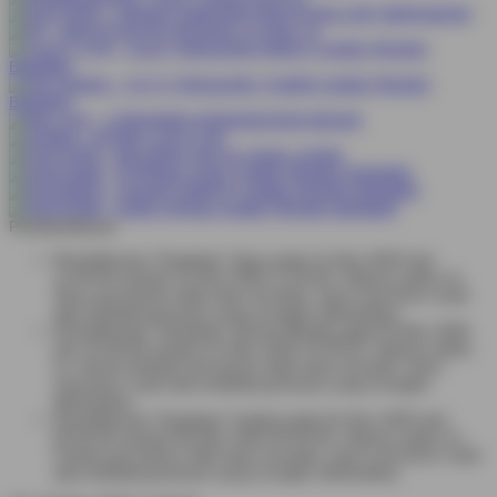
Pemberitahuan
Pemeliharaan Terjadwal: Opus pada 11-Des-2025 dari
12.00.00 sampai 13-Des-2026 11.59.59. Selama waktu ini,
Opus permainan tidak akan tersedia. Kami memohon maaf
atas ketidaknyamanan yang mungkin ditimbulkan.
Pemeliharaan Terjadwal: Gemini Marble pada 02-Mar-2026
dari 16.00.00 sampai 31-Mar-2026 23.59.59. Selama waktu
ini, Gemini Marble permainan tidak akan tersedia. Kami
memohon maaf atas ketidaknyamanan yang mungkin
ditimbulkan.
Pemeliharaan Terjadwal: Fairbet pada 01-Nov-2025 dari
00.00.00 sampai 06-Mar-2026 00.00.00. Selama waktu ini,
Fairbet permainan tidak akan tersedia. Kami memohon maaf
atas ketidaknyamanan yang mungkin ditimbulkan.