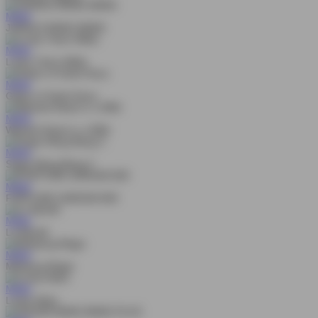
MAIN
JUNGLE BANG BANG
MAIN
Lucky Twins Wilds
MAIN
Gates of Gatot Kaca
MAIN
Wanted Dead or a Wild
MAIN
Sugar Bang Bang 2
MAIN
FORTUNE GARUDA 500
MAIN
Le Bandit
MAIN
Mahjong Magic
MAIN
Lucky Neko